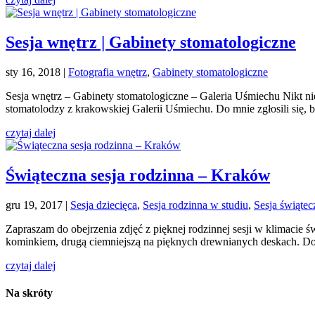
Sesja wnętrz | Gabinety stomatologiczne
sty 16, 2018
|
Fotografia wnętrz
,
Gabinety stomatologiczne
Sesja wnętrz – Gabinety stomatologiczne – Galeria Uśmiechu Nikt ni
stomatolodzy z krakowskiej Galerii Uśmiechu. Do mnie zgłosili się, b
czytaj dalej
Świąteczna sesja rodzinna – Kraków
gru 19, 2017
|
Sesja dziecięca
,
Sesja rodzinna w studiu
,
Sesja świątec
Zapraszam do obejrzenia zdjęć z pięknej rodzinnej sesji w klimacie 
kominkiem, drugą ciemniejszą na pięknych drewnianych deskach. Do
czytaj dalej
Na skróty