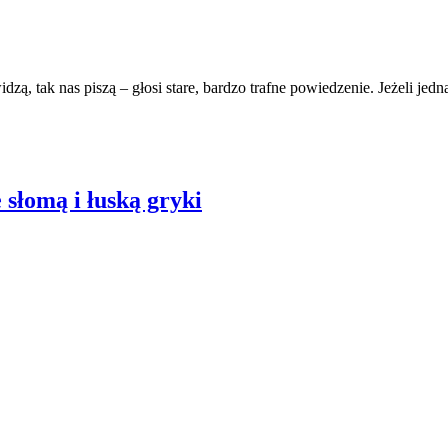
ą, tak nas piszą – głosi stare, bardzo trafne powiedzenie. Jeżeli jed
 słomą i łuską gryki